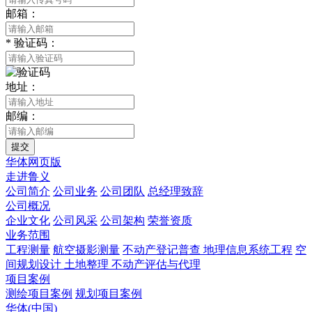
邮箱：
*
验证码：
地址：
邮编：
提交
华体网页版
走进鲁义
公司简介
公司业务
公司团队
总经理致辞
公司概况
企业文化
公司风采
公司架构
荣誉资质
业务范围
工程测量
航空摄影测量
不动产登记普查
地理信息系统工程
空
间规划设计
土地整理
不动产评估与代理
项目案例
测绘项目案例
规划项目案例
华体(中国)