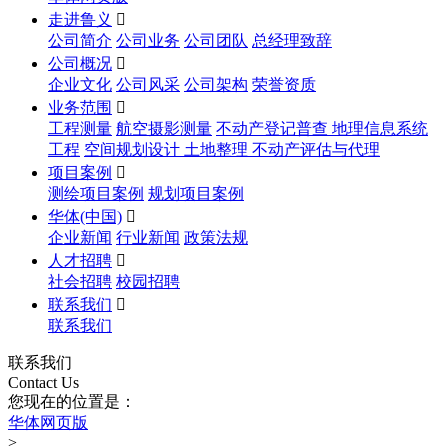
走进鲁义

公司简介
公司业务
公司团队
总经理致辞
公司概况

企业文化
公司风采
公司架构
荣誉资质
业务范围

工程测量
航空摄影测量
不动产登记普查
地理信息系统
工程
空间规划设计
土地整理
不动产评估与代理
项目案例

测绘项目案例
规划项目案例
华体(中国)

企业新闻
行业新闻
政策法规
人才招聘

社会招聘
校园招聘
联系我们

联系我们
联系我们
Contact Us
您现在的位置是：
华体网页版
>