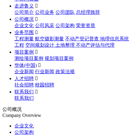
走进鲁义

公司简介
公司业务
公司团队
总经理致辞
公司概况

企业文化
公司风采
公司架构
荣誉资质
业务范围

工程测量
航空摄影测量
不动产登记普查
地理信息系统
工程
空间规划设计
土地整理
不动产评估与代理
项目案例

测绘项目案例
规划项目案例
华体(中国)

企业新闻
行业新闻
政策法规
人才招聘

社会招聘
校园招聘
联系我们

联系我们
公司概况
Company Overview
企业文化
公司架构