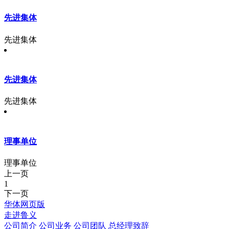
先进集体
先进集体
先进集体
先进集体
理事单位
理事单位
上一页
1
下一页
华体网页版
走进鲁义
公司简介
公司业务
公司团队
总经理致辞