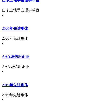
山东土地学会理事单位
山东土地学会理事单位
2020年先进集体
2020年先进集体
AAA级信用企业
AAA级信用企业
2019年先进集体
2019年先进集体