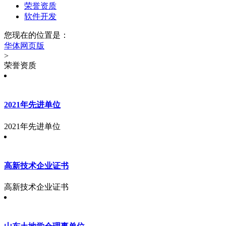
荣誉资质
软件开发
您现在的位置是：
华体网页版
>
荣誉资质
2021年先进单位
2021年先进单位
高新技术企业证书
高新技术企业证书