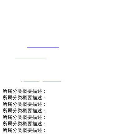
华体网页版
(济南齐鲁测绘工程技术有限公司)
公司地址：山东省济南市高新区天辰路978号1号楼
联系电话：
0531-88726802
Fax：
0531-88726800
邮编.：250101
E-Mail：
qilucehui@126.com
所属分类概要描述：
所属分类概要描述：
所属分类概要描述：
所属分类概要描述：
所属分类概要描述：
所属分类概要描述：
所属分类概要描述：